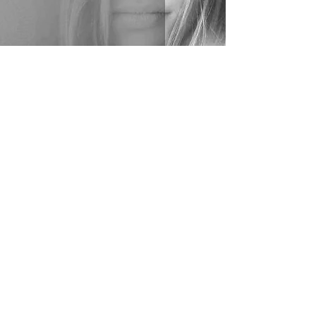
AVEC ce qui EST
Ginette Forget
26 nov. 2018
1 min de lecture
La vie est là où nous sommes !