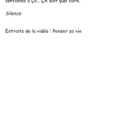
confiance à Ça… ÇA sait quoi faire.
Silence
Extraits de la vidéo : Penser sa vie 
ou VIVRE sa vie ?
Transcrite avec Amour par 
Dominique Lahaut