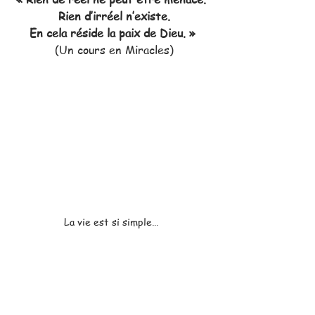
 Rien d’irréel n’existe.
 En cela réside la paix de Dieu. » 
 (Un cours en Miracles)
La vie est si simple… 
https://www.youtube.com/watch?
v=a_r_VSOzm38