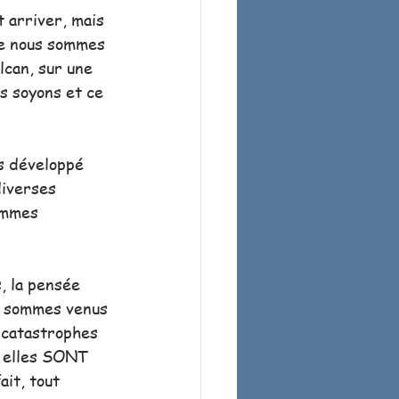
 arriver, mais 
que nous sommes 
lcan, sur une 
s soyons et ce 
s développé 
diverses 
ommes 
, la pensée 
en sommes venus 
 catastrophes 
, elles SONT 
ait, tout 