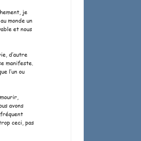
chement, je 
 au monde un 
able et nous 
e, d’autre 
se manifeste. 
ue l’un ou 
mourir, 
ous avons 
 fréquent 
trop ceci, pas 