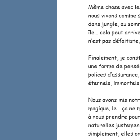
Même chose avec les
nous vivons comme si
dans jungle, au somm
île… cela peut arriv
n’est pas défaitiste
Finalement, je cons
une forme de pensée
polices d’assurance
éternels, immortels.
Nous avons mis notre
magique, le… ça ne m
à nous prendre pour
naturelles justement
simplement, elles ont