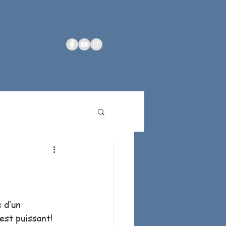
 d’un 
 est puissant!