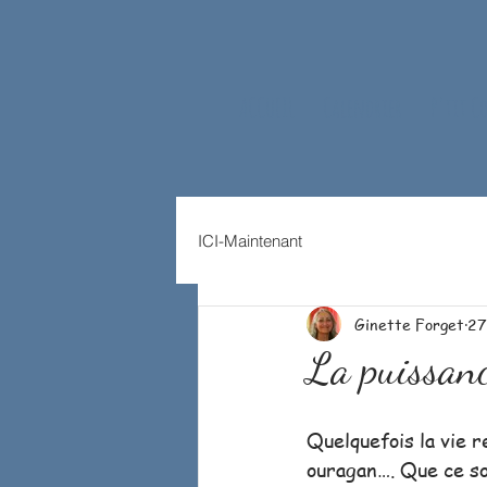
ACCUEIL
Calendrier
P'tit C
ICI-Maintenant
Ginette Forget
27
La puissanc
Quelquefois la vie r
ouragan…. Que ce soit