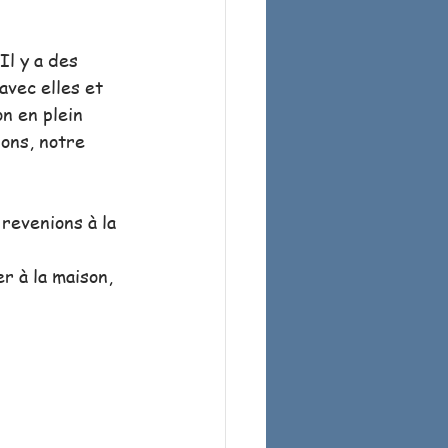
Il y a des 
avec elles et 
on en plein 
ions, notre 
revenions à la 
r à la maison, 