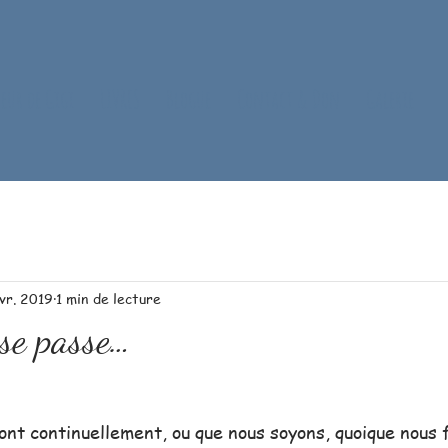
oeur de Gigi
LIVRES
Blogue
Contact & Don
Galerie
avr. 2019
1 min de lecture
e passe…
nt continuellement, ou que nous soyons, quoique nous f