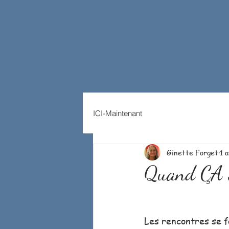
ACCUEIL
Calendrier
P'tit C
ICI-Maintenant
Ginette Forget
1 
Quand ÇA s
Les rencontres se fo